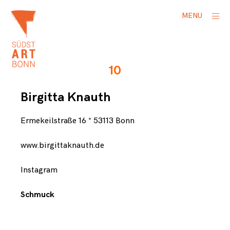
Skip
ope
MENU
to
side
content
K
n
10
a
u
t
Birgitta Knauth
h
,
Ermekeilstraße 16 * 53113 Bonn
B
i
www.birgittaknauth.de
r
g
Instagram
i
t
Schmuck
t
a