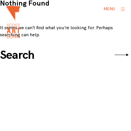
Nothing Found
Skip
ope
MENU
to
side
content
It seems we can’t find what you’re looking for. Perhaps
searching can help.
Search
Sear
for: