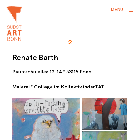
Skip
ope
MENU
to
side
content
B
a
2
r
t
Renate Barth
h
,
R
Baumschulallee 12-14 * 53115 Bonn
e
n
Malerei * Collage im Kollektiv inderTAT
a
t
e