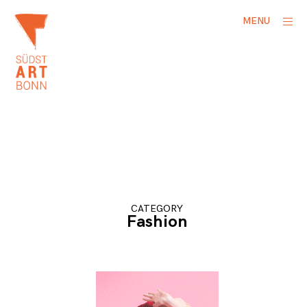
Skip
ope
MENU
to
side
content
CATEGORY
Fashion