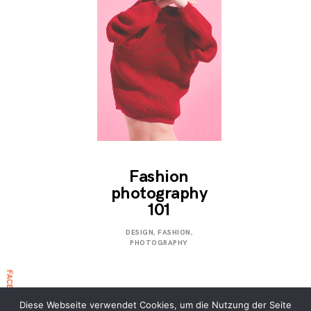
Fashion
photography
101
APRIL
DESIGN
,
FASHION
,
5,
PHOTOGRAPHY
2017
Diese Webseite verwendet Cookies, um die Nutzung der Seite