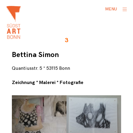
Skip
ope
MENU
to
side
content
S
i
3
m
o
Bettina Simon
n
,
B
Quantiusstr. 5 * 53115 Bonn
e
t
Zeichnung * Malerei * Fotografie
t
i
n
a