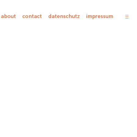
open
about
contact
datenschutz
impressum
sideb